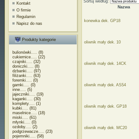
Sortuj według:
Kontakt
Nazwa
O firmie
Regulamin
konewka dek. GP18
Napisz do nas
Produkty kategorie
oliwnik mały dek. 10
bulionówki..... (8)
cukiernice..... (22)
czajniki..... (32)
oliwnik mały dek. 14CK
doniczki..... (8)
dzbanki..... (97)
filiżanki..... (63)
foremki..... (0)
garnki..... (0)
oliwnik mały dek. AS54
inne..... (5)
jajeczniki..... (19)
kaganki..... (30)
komplety..... (1)
oliwnik mały dek. GP18
kubki..... (81)
maselnice..... (18)
miski..... (61)
młynki..... (0)
ozdoby..... (2)
oliwnik mały dek. MC20
podgrzewacze..... (23)
pojemniki..... (58)