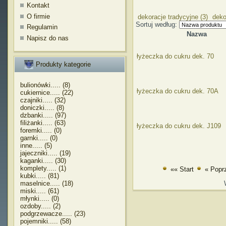
Kontakt
O firmie
dekoracje tradycyjne (3)
deko
Sortuj według:
Regulamin
Nazwa
Napisz do nas
łyżeczka do cukru dek. 70
Produkty kategorie
bulionówki..... (8)
łyżeczka do cukru dek. 70A
cukiernice..... (22)
czajniki..... (32)
doniczki..... (8)
dzbanki..... (97)
filiżanki..... (63)
łyżeczka do cukru dek. J109
foremki..... (0)
garnki..... (0)
inne..... (5)
jajeczniki..... (19)
kaganki..... (30)
komplety..... (1)
«« Start
« Popr
kubki..... (81)
maselnice..... (18)
miski..... (61)
młynki..... (0)
ozdoby..... (2)
podgrzewacze..... (23)
pojemniki..... (58)