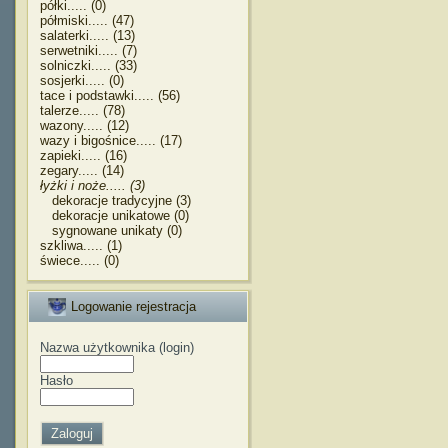
półki..... (0)
półmiski..... (47)
salaterki..... (13)
serwetniki..... (7)
solniczki..... (33)
sosjerki..... (0)
tace i podstawki..... (56)
talerze..... (78)
wazony..... (12)
wazy i bigośnice..... (17)
zapieki..... (16)
zegary..... (14)
łyżki i noże..... (3)
dekoracje tradycyjne (3)
dekoracje unikatowe (0)
sygnowane unikaty (0)
szkliwa..... (1)
świece..... (0)
Logowanie rejestracja
Nazwa użytkownika (login)
Hasło