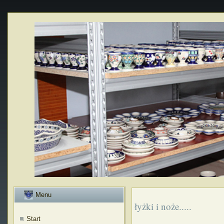
Menu
łyżki i noże.....
Start