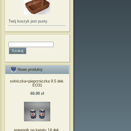
Twój koszyk jest pusty.
Nowe produkty
solniczka+pieprzniczka 9.5 dek.
EO31
60.00 zł
pojemnik na kwiaty 14 dek.