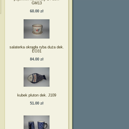
GM13
60.00 zł
salaterka okrągła ryba duża dek.
EO31
84.00 zł
kubek pluton dek. J109
51.00 zł