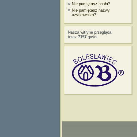
Nie pamiętasz hasła?
Nie pamiętasz nazwy
użytkownika?
Naszą witrynę przegląda
teraz
7157
gości