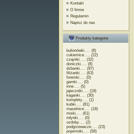
Kontakt
O firmie
Regulamin
Napisz do nas
Produkty kategorie
bulionówki..... (8)
cukiernice..... (22)
czajniki..... (32)
doniczki..... (8)
dzbanki..... (97)
filiżanki..... (63)
foremki..... (0)
garnki..... (0)
inne..... (5)
jajeczniki..... (19)
kaganki..... (30)
komplety..... (1)
kubki..... (81)
maselnice..... (18)
miski..... (61)
młynki..... (0)
ozdoby..... (2)
podgrzewacze..... (23)
pojemniki..... (58)