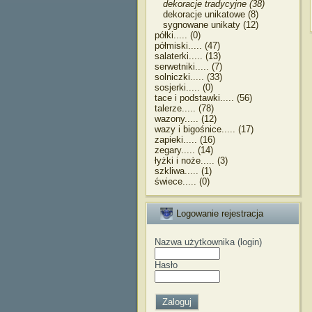
dekoracje tradycyjne (38)
dekoracje unikatowe (8)
sygnowane unikaty (12)
półki..... (0)
półmiski..... (47)
salaterki..... (13)
serwetniki..... (7)
solniczki..... (33)
sosjerki..... (0)
tace i podstawki..... (56)
talerze..... (78)
wazony..... (12)
wazy i bigośnice..... (17)
zapieki..... (16)
zegary..... (14)
łyżki i noże..... (3)
szkliwa..... (1)
świece..... (0)
Logowanie rejestracja
Nazwa użytkownika (login)
Hasło