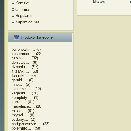
Nazwa
Kontakt
O firmie
Regulamin
Napisz do nas
Produkty kategorie
bulionówki..... (8)
cukiernice..... (22)
czajniki..... (32)
doniczki..... (8)
dzbanki..... (97)
filiżanki..... (63)
foremki..... (0)
garnki..... (0)
inne..... (5)
jajeczniki..... (19)
kaganki..... (30)
komplety..... (1)
kubki..... (81)
maselnice..... (18)
miski..... (61)
młynki..... (0)
ozdoby..... (2)
podgrzewacze..... (23)
pojemniki..... (58)