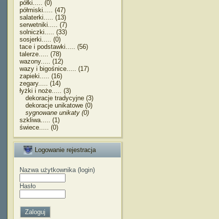
półki..... (0)
półmiski..... (47)
salaterki..... (13)
serwetniki..... (7)
solniczki..... (33)
sosjerki..... (0)
tace i podstawki..... (56)
talerze..... (78)
wazony..... (12)
wazy i bigośnice..... (17)
zapieki..... (16)
zegary..... (14)
łyżki i noże..... (3)
dekoracje tradycyjne (3)
dekoracje unikatowe (0)
sygnowane unikaty (0)
szkliwa..... (1)
świece..... (0)
Logowanie rejestracja
Nazwa użytkownika (login)
Hasło