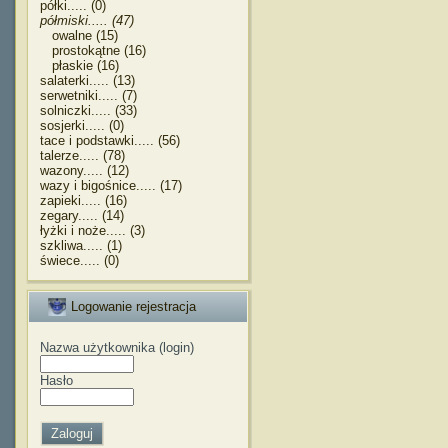
półki..... (0)
półmiski..... (47)
owalne (15)
prostokątne (16)
płaskie (16)
salaterki..... (13)
serwetniki..... (7)
solniczki..... (33)
sosjerki..... (0)
tace i podstawki..... (56)
talerze..... (78)
wazony..... (12)
wazy i bigośnice..... (17)
zapieki..... (16)
zegary..... (14)
łyżki i noże..... (3)
szkliwa..... (1)
świece..... (0)
Logowanie rejestracja
Nazwa użytkownika (login)
Hasło