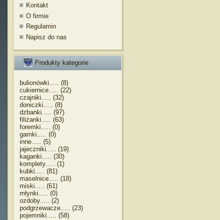
Kontakt
O firmie
Regulamin
Napisz do nas
Produkty kategorie
bulionówki..... (8)
cukiernice..... (22)
czajniki..... (32)
doniczki..... (8)
dzbanki..... (97)
filiżanki..... (63)
foremki..... (0)
garnki..... (0)
inne..... (5)
jajeczniki..... (19)
kaganki..... (30)
komplety..... (1)
kubki..... (81)
maselnice..... (18)
miski..... (61)
młynki..... (0)
ozdoby..... (2)
podgrzewacze..... (23)
pojemniki..... (58)