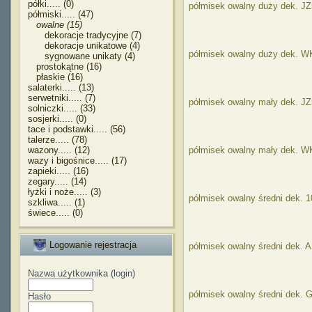
półki..... (0)
półmisek owalny duży dek. J
półmiski..... (47)
owalne (15)
dekoracje tradycyjne (7)
dekoracje unikatowe (4)
półmisek owalny duży dek. W
sygnowane unikaty (4)
prostokątne (16)
płaskie (16)
salaterki..... (13)
serwetniki..... (7)
półmisek owalny mały dek. J
solniczki..... (33)
sosjerki..... (0)
tace i podstawki..... (56)
talerze..... (78)
wazony..... (12)
półmisek owalny mały dek. W
wazy i bigośnice..... (17)
zapieki..... (16)
zegary..... (14)
łyżki i noże..... (3)
półmisek owalny średni dek. 1
szkliwa..... (1)
świece..... (0)
Logowanie rejestracja
półmisek owalny średni dek. 
Nazwa użytkownika (login)
półmisek owalny średni dek. 
Hasło