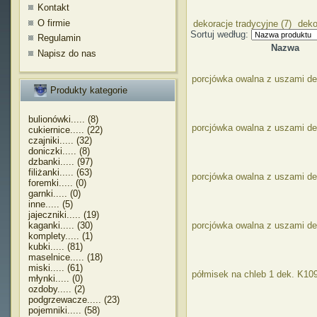
Kontakt
O firmie
dekoracje tradycyjne (7)
deko
Sortuj według:
Regulamin
Nazwa
Napisz do nas
porcjówka owalna z uszami de
Produkty kategorie
bulionówki..... (8)
porcjówka owalna z uszami d
cukiernice..... (22)
czajniki..... (32)
doniczki..... (8)
dzbanki..... (97)
filiżanki..... (63)
porcjówka owalna z uszami d
foremki..... (0)
garnki..... (0)
inne..... (5)
jajeczniki..... (19)
kaganki..... (30)
porcjówka owalna z uszami de
komplety..... (1)
kubki..... (81)
maselnice..... (18)
miski..... (61)
półmisek na chleb 1 dek. K10
młynki..... (0)
ozdoby..... (2)
podgrzewacze..... (23)
pojemniki..... (58)