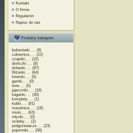
Kontakt
O firmie
Regulamin
Napisz do nas
Produkty kategorie
bulionówki..... (8)
cukiernice..... (22)
czajniki..... (32)
doniczki..... (8)
dzbanki..... (97)
filiżanki..... (64)
foremki..... (0)
garnki..... (0)
inne..... (5)
jajeczniki..... (19)
kaganki..... (30)
komplety..... (1)
kubki..... (81)
maselnice..... (18)
miski..... (63)
młynki..... (0)
ozdoby..... (2)
podgrzewacze..... (23)
pojemniki..... (58)