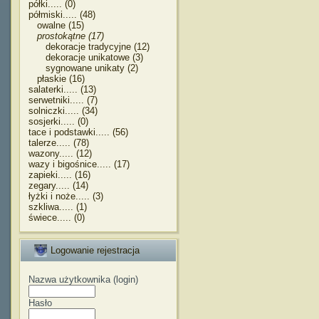
półki..... (0)
półmiski..... (48)
owalne (15)
prostokątne (17)
dekoracje tradycyjne (12)
dekoracje unikatowe (3)
sygnowane unikaty (2)
płaskie (16)
salaterki..... (13)
serwetniki..... (7)
solniczki..... (34)
sosjerki..... (0)
tace i podstawki..... (56)
talerze..... (78)
wazony..... (12)
wazy i bigośnice..... (17)
zapieki..... (16)
zegary..... (14)
łyżki i noże..... (3)
szkliwa..... (1)
świece..... (0)
Logowanie rejestracja
Nazwa użytkownika (login)
Hasło