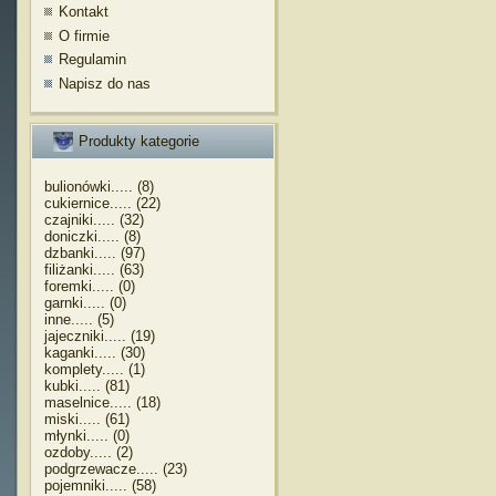
Kontakt
O firmie
Regulamin
Napisz do nas
Produkty kategorie
bulionówki..... (8)
cukiernice..... (22)
czajniki..... (32)
doniczki..... (8)
dzbanki..... (97)
filiżanki..... (63)
foremki..... (0)
garnki..... (0)
inne..... (5)
jajeczniki..... (19)
kaganki..... (30)
komplety..... (1)
kubki..... (81)
maselnice..... (18)
miski..... (61)
młynki..... (0)
ozdoby..... (2)
podgrzewacze..... (23)
pojemniki..... (58)