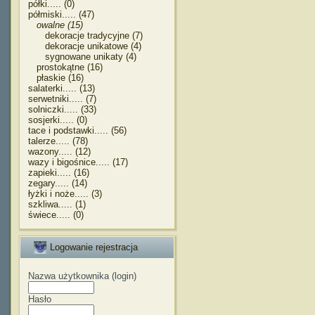
półki..... (0)
półmiski..... (47)
owalne (15)
dekoracje tradycyjne (7)
dekoracje unikatowe (4)
sygnowane unikaty (4)
prostokątne (16)
płaskie (16)
salaterki..... (13)
serwetniki..... (7)
solniczki..... (33)
sosjerki..... (0)
tace i podstawki..... (56)
talerze..... (78)
wazony..... (12)
wazy i bigośnice..... (17)
zapieki..... (16)
zegary..... (14)
łyżki i noże..... (3)
szkliwa..... (1)
świece..... (0)
Logowanie rejestracja
Nazwa użytkownika (login)
Hasło