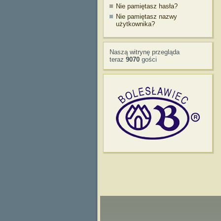
Nie pamiętasz hasła?
Nie pamiętasz nazwy
użytkownika?
Naszą witrynę przegląda
teraz
9070
gości