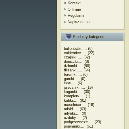
Kontakt
O firmie
Regulamin
Napisz do nas
Produkty kategorie
bulionówki..... (8)
cukiernice..... (22)
czajniki..... (32)
doniczki..... (8)
dzbanki..... (98)
filiżanki..... (64)
foremki..... (0)
garnki..... (0)
inne..... (6)
jajeczniki..... (19)
kaganki..... (30)
komplety..... (1)
kubki..... (81)
maselnice..... (19)
miski..... (63)
młynki..... (0)
ozdoby..... (2)
podgrzewacze..... (23)
pojemniki..... (61)