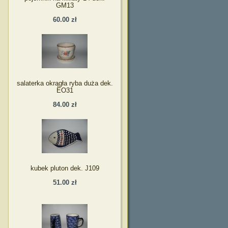
GM13
60.00 zł
salaterka okrągła ryba duża dek.
EO31
84.00 zł
kubek pluton dek. J109
51.00 zł