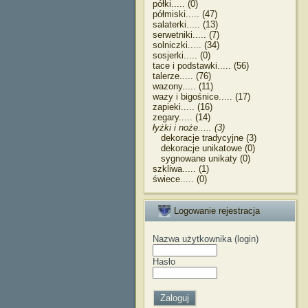
półki..... (0)
półmiski..... (47)
salaterki..... (13)
serwetniki..... (7)
solniczki..... (34)
sosjerki..... (0)
tace i podstawki..... (56)
talerze..... (76)
wazony..... (11)
wazy i bigośnice..... (17)
zapieki..... (16)
zegary..... (14)
łyżki i noże..... (3)
dekoracje tradycyjne (3)
dekoracje unikatowe (0)
sygnowane unikaty (0)
szkliwa..... (1)
świece..... (0)
Logowanie rejestracja
Nazwa użytkownika (login)
Hasło