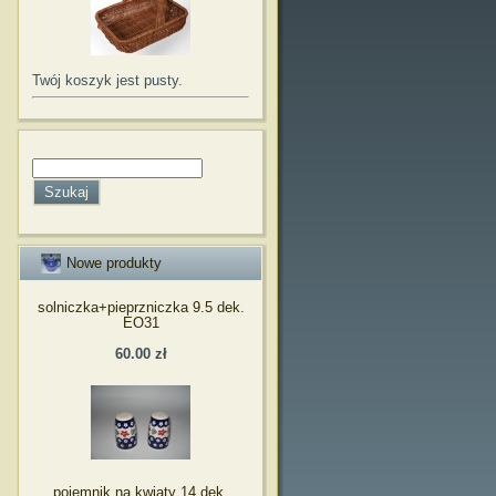
Twój koszyk jest pusty.
Nowe produkty
solniczka+pieprzniczka 9.5 dek.
EO31
60.00 zł
pojemnik na kwiaty 14 dek.