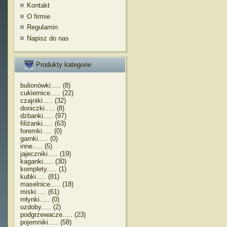
Kontakt
O firmie
Regulamin
Napisz do nas
Produkty kategorie
bulionówki..... (8)
cukiernice..... (22)
czajniki..... (32)
doniczki..... (8)
dzbanki..... (97)
filiżanki..... (63)
foremki..... (0)
garnki..... (0)
inne..... (5)
jajeczniki..... (19)
kaganki..... (30)
komplety..... (1)
kubki..... (81)
maselnice..... (18)
miski..... (61)
młynki..... (0)
ozdoby..... (2)
podgrzewacze..... (23)
pojemniki..... (58)