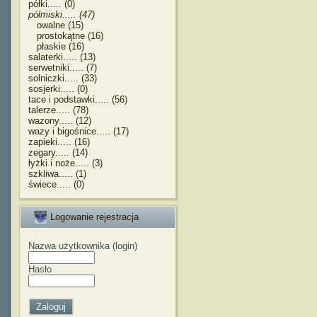
półki..... (0)
półmiski..... (47)
owalne (15)
prostokątne (16)
płaskie (16)
salaterki..... (13)
serwetniki..... (7)
solniczki..... (33)
sosjerki..... (0)
tace i podstawki..... (56)
talerze..... (78)
wazony..... (12)
wazy i bigośnice..... (17)
zapieki..... (16)
zegary..... (14)
łyżki i noże..... (3)
szkliwa..... (1)
świece..... (0)
Logowanie rejestracja
Nazwa użytkownika (login)
Hasło