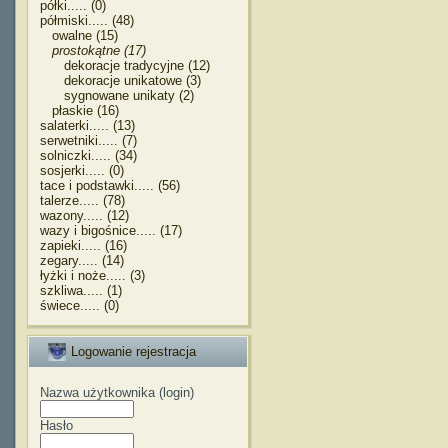
półki..... (0)
półmiski..... (48)
owalne (15)
prostokątne (17)
dekoracje tradycyjne (12)
dekoracje unikatowe (3)
sygnowane unikaty (2)
płaskie (16)
salaterki..... (13)
serwetniki..... (7)
solniczki..... (34)
sosjerki..... (0)
tace i podstawki..... (56)
talerze..... (78)
wazony..... (12)
wazy i bigośnice..... (17)
zapieki..... (16)
zegary..... (14)
łyżki i noże..... (3)
szkliwa..... (1)
świece..... (0)
Logowanie rejestracja
Nazwa użytkownika (login)
Hasło