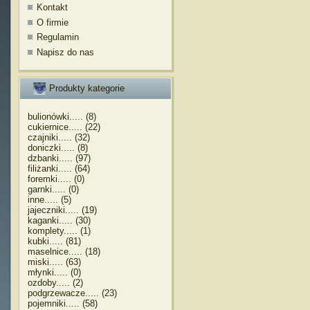
Kontakt
O firmie
Regulamin
Napisz do nas
Produkty kategorie
bulionówki..... (8)
cukiernice..... (22)
czajniki..... (32)
doniczki..... (8)
dzbanki..... (97)
filiżanki..... (64)
foremki..... (0)
garnki..... (0)
inne..... (5)
jajeczniki..... (19)
kaganki..... (30)
komplety..... (1)
kubki..... (81)
maselnice..... (18)
miski..... (63)
młynki..... (0)
ozdoby..... (2)
podgrzewacze..... (23)
pojemniki..... (58)