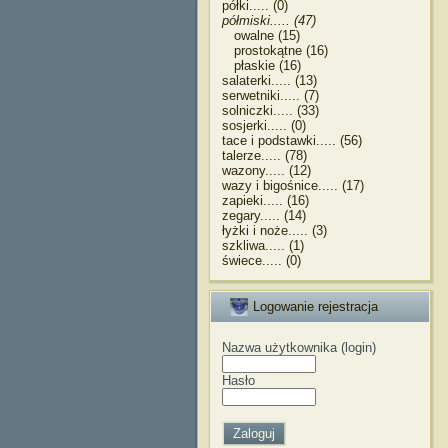
półki..... (0)
półmiski..... (47)
owalne (15)
prostokątne (16)
płaskie (16)
salaterki..... (13)
serwetniki..... (7)
solniczki..... (33)
sosjerki..... (0)
tace i podstawki..... (56)
talerze..... (78)
wazony..... (12)
wazy i bigośnice..... (17)
zapieki..... (16)
zegary..... (14)
łyżki i noże..... (3)
szkliwa..... (1)
świece..... (0)
Logowanie rejestracja
Nazwa użytkownika (login)
Hasło