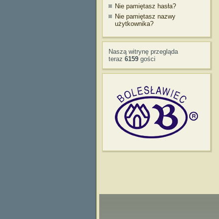
Nie pamiętasz hasła?
Nie pamiętasz nazwy
użytkownika?
Naszą witrynę przegląda
teraz
6159
gości