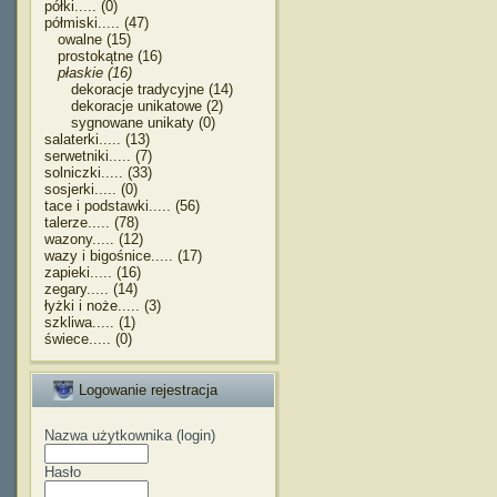
półki..... (0)
półmiski..... (47)
owalne (15)
prostokątne (16)
płaskie (16)
dekoracje tradycyjne (14)
dekoracje unikatowe (2)
sygnowane unikaty (0)
salaterki..... (13)
serwetniki..... (7)
solniczki..... (33)
sosjerki..... (0)
tace i podstawki..... (56)
talerze..... (78)
wazony..... (12)
wazy i bigośnice..... (17)
zapieki..... (16)
zegary..... (14)
łyżki i noże..... (3)
szkliwa..... (1)
świece..... (0)
Logowanie rejestracja
Nazwa użytkownika (login)
Hasło