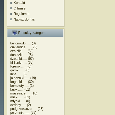
Kontakt
O firmie
Regulamin
Napisz do nas
Produkty kategorie
bulionówki..... (8)
cukiernice..... (22)
czajniki..... (32)
doniczki..... (8)
dzbanki..... (97)
filiżanki..... (63)
foremki..... (0)
garnki..... (0)
inne..... (5)
jajeczniki..... (19)
kaganki..... (30)
komplety..... (1)
kubki..... (81)
maselnice..... (18)
miski..... (61)
młynki..... (0)
ozdoby..... (2)
podgrzewacze..... (23)
pojemniki..... (58)