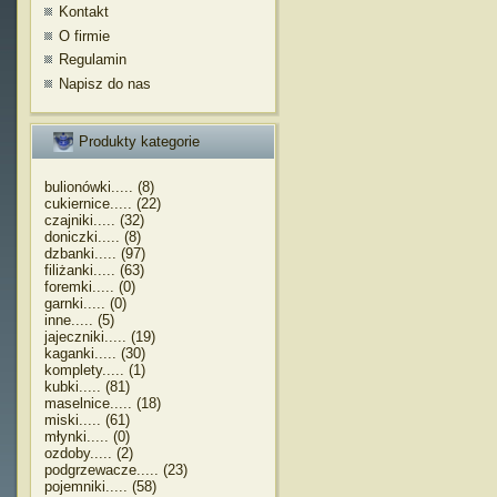
Kontakt
O firmie
Regulamin
Napisz do nas
Produkty kategorie
bulionówki..... (8)
cukiernice..... (22)
czajniki..... (32)
doniczki..... (8)
dzbanki..... (97)
filiżanki..... (63)
foremki..... (0)
garnki..... (0)
inne..... (5)
jajeczniki..... (19)
kaganki..... (30)
komplety..... (1)
kubki..... (81)
maselnice..... (18)
miski..... (61)
młynki..... (0)
ozdoby..... (2)
podgrzewacze..... (23)
pojemniki..... (58)