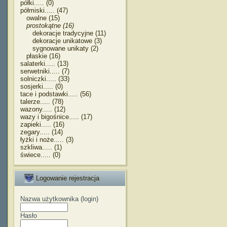
półki..... (0)
półmiski..... (47)
owalne (15)
prostokątne (16)
dekoracje tradycyjne (11)
dekoracje unikatowe (3)
sygnowane unikaty (2)
płaskie (16)
salaterki..... (13)
serwetniki..... (7)
solniczki..... (33)
sosjerki..... (0)
tace i podstawki..... (56)
talerze..... (78)
wazony..... (12)
wazy i bigośnice..... (17)
zapieki..... (16)
zegary..... (14)
łyżki i noże..... (3)
szkliwa..... (1)
świece..... (0)
Logowanie rejestracja
Nazwa użytkownika (login)
Hasło