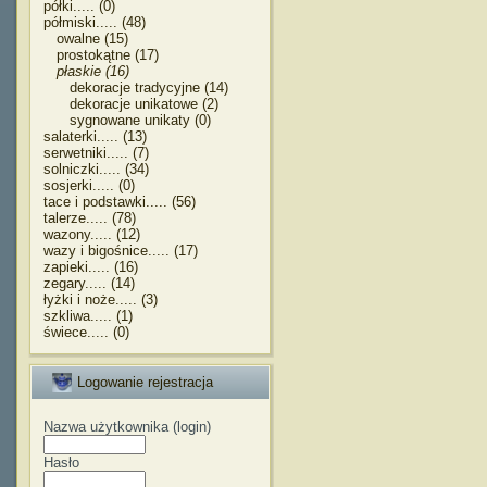
półki..... (0)
półmiski..... (48)
owalne (15)
prostokątne (17)
płaskie (16)
dekoracje tradycyjne (14)
dekoracje unikatowe (2)
sygnowane unikaty (0)
salaterki..... (13)
serwetniki..... (7)
solniczki..... (34)
sosjerki..... (0)
tace i podstawki..... (56)
talerze..... (78)
wazony..... (12)
wazy i bigośnice..... (17)
zapieki..... (16)
zegary..... (14)
łyżki i noże..... (3)
szkliwa..... (1)
świece..... (0)
Logowanie rejestracja
Nazwa użytkownika (login)
Hasło