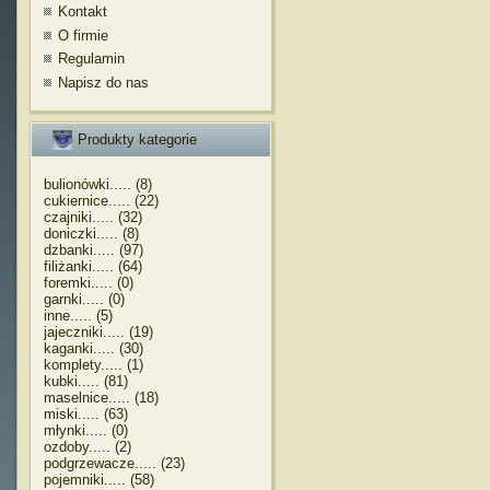
Kontakt
O firmie
Regulamin
Napisz do nas
Produkty kategorie
bulionówki..... (8)
cukiernice..... (22)
czajniki..... (32)
doniczki..... (8)
dzbanki..... (97)
filiżanki..... (64)
foremki..... (0)
garnki..... (0)
inne..... (5)
jajeczniki..... (19)
kaganki..... (30)
komplety..... (1)
kubki..... (81)
maselnice..... (18)
miski..... (63)
młynki..... (0)
ozdoby..... (2)
podgrzewacze..... (23)
pojemniki..... (58)