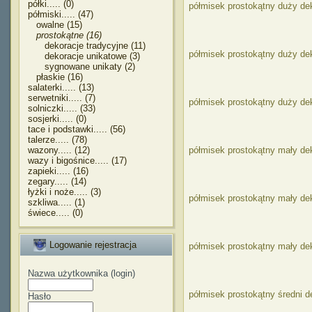
półki..... (0)
półmisek prostokątny duży d
półmiski..... (47)
owalne (15)
prostokątne (16)
dekoracje tradycyjne (11)
półmisek prostokątny duży d
dekoracje unikatowe (3)
sygnowane unikaty (2)
płaskie (16)
salaterki..... (13)
serwetniki..... (7)
półmisek prostokątny duży de
solniczki..... (33)
sosjerki..... (0)
tace i podstawki..... (56)
talerze..... (78)
wazony..... (12)
półmisek prostokątny mały de
wazy i bigośnice..... (17)
zapieki..... (16)
zegary..... (14)
łyżki i noże..... (3)
półmisek prostokątny mały de
szkliwa..... (1)
świece..... (0)
Logowanie rejestracja
półmisek prostokątny mały d
Nazwa użytkownika (login)
półmisek prostokątny średni d
Hasło