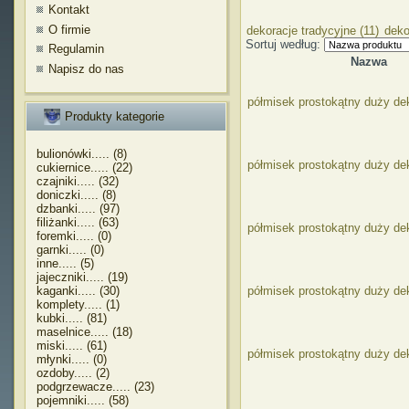
Kontakt
O firmie
dekoracje tradycyjne (11)
deko
Sortuj według:
Regulamin
Nazwa
Napisz do nas
półmisek prostokątny duży de
Produkty kategorie
bulionówki..... (8)
półmisek prostokątny duży de
cukiernice..... (22)
czajniki..... (32)
doniczki..... (8)
dzbanki..... (97)
filiżanki..... (63)
półmisek prostokątny duży de
foremki..... (0)
garnki..... (0)
inne..... (5)
jajeczniki..... (19)
kaganki..... (30)
półmisek prostokątny duży de
komplety..... (1)
kubki..... (81)
maselnice..... (18)
miski..... (61)
półmisek prostokątny duży de
młynki..... (0)
ozdoby..... (2)
podgrzewacze..... (23)
pojemniki..... (58)