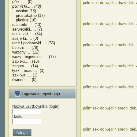
półki..... (0)
półmisek do wędlin duży dek.
półmiski..... (48)
owalne (15)
prostokątne (17)
płaskie (16)
półmisek do wędlin duży dek.
salaterki..... (13)
serwetniki..... (7)
solniczki..... (34)
sosjerki..... (0)
tace i podstawki..... (56)
półmisek do wędlin mały dek.
talerze..... (78)
wazony..... (12)
wazy i bigośnice..... (17)
zapieki..... (16)
zegary..... (14)
półmisek do wędlin mały dek.
łyżki i noże..... (3)
szkliwa..... (1)
świece..... (0)
półmisek do wędlin mały dek
Logowanie rejestracja
Nazwa użytkownika (login)
półmisek do wędlin średni dek
Hasło
półmisek do wędlin średni dek