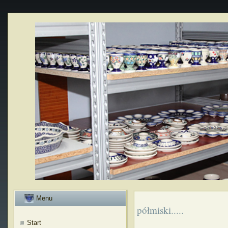
Menu
półmiski.....
Start