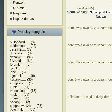
Kontakt
O firmie
owalne (15)
Sortuj według:
Regulamin
Nazwa
Napisz do nas
porcjówka owalna z uszami de
Produkty kategorie
bulionówki..... (8)
porcjówka owalna z uszami d
cukiernice..... (22)
czajniki..... (32)
doniczki..... (8)
dzbanki..... (97)
filiżanki..... (64)
porcjówka owalna z uszami d
foremki..... (0)
garnki..... (0)
inne..... (5)
jajeczniki..... (19)
kaganki..... (30)
porcjówka owalna z uszami de
komplety..... (1)
kubki..... (81)
maselnice..... (18)
miski..... (63)
półmisek do wędlin duży dek. 
młynki..... (0)
ozdoby..... (2)
podgrzewacze..... (23)
pojemniki..... (58)