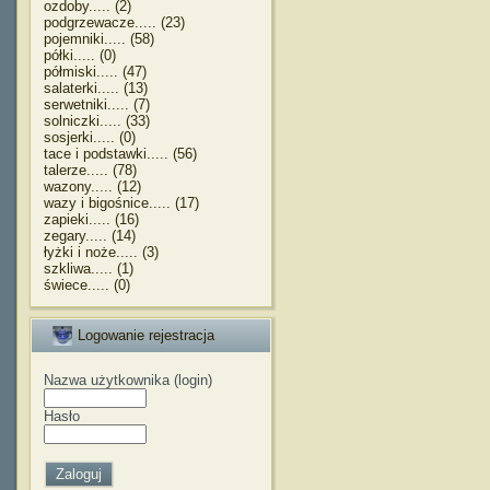
ozdoby..... (2)
podgrzewacze..... (23)
pojemniki..... (58)
półki..... (0)
półmiski..... (47)
salaterki..... (13)
serwetniki..... (7)
solniczki..... (33)
sosjerki..... (0)
tace i podstawki..... (56)
talerze..... (78)
wazony..... (12)
wazy i bigośnice..... (17)
zapieki..... (16)
zegary..... (14)
łyżki i noże..... (3)
szkliwa..... (1)
świece..... (0)
Logowanie rejestracja
Nazwa użytkownika (login)
Hasło