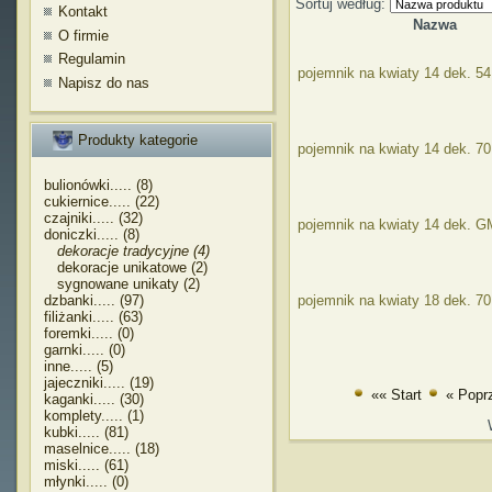
Sortuj według:
Kontakt
Nazwa
O firmie
Regulamin
pojemnik na kwiaty 14 dek. 54
Napisz do nas
Produkty kategorie
pojemnik na kwiaty 14 dek. 7
bulionówki..... (8)
cukiernice..... (22)
czajniki..... (32)
pojemnik na kwiaty 14 dek. 
doniczki..... (8)
dekoracje tradycyjne (4)
dekoracje unikatowe (2)
sygnowane unikaty (2)
dzbanki..... (97)
pojemnik na kwiaty 18 dek. 7
filiżanki..... (63)
foremki..... (0)
garnki..... (0)
inne..... (5)
jajeczniki..... (19)
«« Start
« Popr
kaganki..... (30)
komplety..... (1)
kubki..... (81)
maselnice..... (18)
miski..... (61)
młynki..... (0)