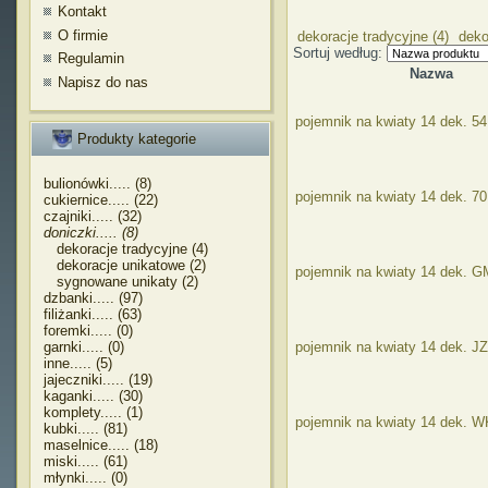
Kontakt
O firmie
dekoracje tradycyjne (4)
deko
Sortuj według:
Regulamin
Nazwa
Napisz do nas
pojemnik na kwiaty 14 dek. 54
Produkty kategorie
bulionówki..... (8)
pojemnik na kwiaty 14 dek. 7
cukiernice..... (22)
czajniki..... (32)
doniczki..... (8)
dekoracje tradycyjne (4)
dekoracje unikatowe (2)
pojemnik na kwiaty 14 dek. 
sygnowane unikaty (2)
dzbanki..... (97)
filiżanki..... (63)
foremki..... (0)
garnki..... (0)
pojemnik na kwiaty 14 dek. J
inne..... (5)
jajeczniki..... (19)
kaganki..... (30)
komplety..... (1)
pojemnik na kwiaty 14 dek. 
kubki..... (81)
maselnice..... (18)
miski..... (61)
młynki..... (0)