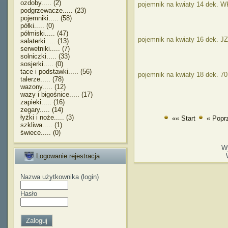
ozdoby..... (2)
pojemnik na kwiaty 14 dek. 
podgrzewacze..... (23)
pojemniki..... (58)
półki..... (0)
półmiski..... (47)
pojemnik na kwiaty 16 dek. J
salaterki..... (13)
serwetniki..... (7)
solniczki..... (33)
sosjerki..... (0)
tace i podstawki..... (56)
pojemnik na kwiaty 18 dek. 7
talerze..... (78)
wazony..... (12)
wazy i bigośnice..... (17)
zapieki..... (16)
zegary..... (14)
łyżki i noże..... (3)
«« Start
« Popr
szkliwa..... (1)
świece..... (0)
W
Logowanie rejestracja
Nazwa użytkownika (login)
Hasło