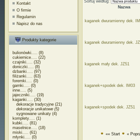
Sortuj według:
Kontakt
Nazwa
O firmie
Regulamin
kaganek dwuramienny dek. I
Napisz do nas
Produkty kategorie
kaganek dwuramienny dek. J
bulionówki..... (8)
cukiernice..... (22)
czajniki..... (32)
kaganek mały dek. JZ51
doniczki..... (8)
dzbanki..... (97)
filiżanki..... (63)
foremki..... (0)
garnki..... (0)
kaganek+spodek dek. IM03
inne..... (5)
jajeczniki..... (19)
kaganki..... (30)
dekoracje tradycyjne (21)
kaganek+spodek dek. JZ51
dekoracje unikatowe (5)
sygnowane unikaty (4)
komplety..... (1)
kubki..... (81)
maselnice..... (18)
miski..... (61)
«« Start
« Popr
młynki..... (0)