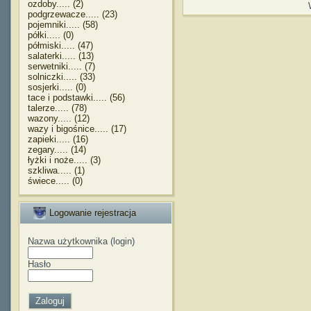
ozdoby..... (2)
podgrzewacze..... (23)
pojemniki..... (58)
półki..... (0)
półmiski..... (47)
salaterki..... (13)
serwetniki..... (7)
solniczki..... (33)
sosjerki..... (0)
tace i podstawki..... (56)
talerze..... (78)
wazony..... (12)
wazy i bigośnice..... (17)
zapieki..... (16)
zegary..... (14)
łyżki i noże..... (3)
szkliwa..... (1)
świece..... (0)
Logowanie rejestracja
Nazwa użytkownika (login)
Hasło