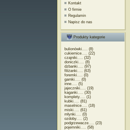
Kontakt
O firmie
Regulamin
Napisz do nas
Produkty kategorie
bulionówki..... (8)
cukiernice..... (22)
czajniki..... (32)
doniczki..... (8)
dzbanki..... (97)
filiżanki..... (63)
foremki..... (0)
garnki..... (0)
inne..... (5)
jajeczniki..... (19)
kaganki..... (30)
komplety..... (1)
kubki..... (81)
maselnice..... (18)
miski..... (61)
młynki..... (0)
ozdoby..... (2)
podgrzewacze..... (23)
pojemniki..... (58)