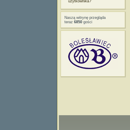
użytkownika?
Naszą witrynę przegląda
teraz
6850
gości