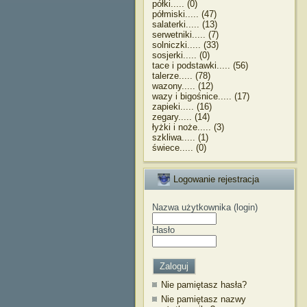
półki..... (0)
półmiski..... (47)
salaterki..... (13)
serwetniki..... (7)
solniczki..... (33)
sosjerki..... (0)
tace i podstawki..... (56)
talerze..... (78)
wazony..... (12)
wazy i bigośnice..... (17)
zapieki..... (16)
zegary..... (14)
łyżki i noże..... (3)
szkliwa..... (1)
świece..... (0)
Logowanie rejestracja
Nazwa użytkownika (login)
Hasło
Nie pamiętasz hasła?
Nie pamiętasz nazwy