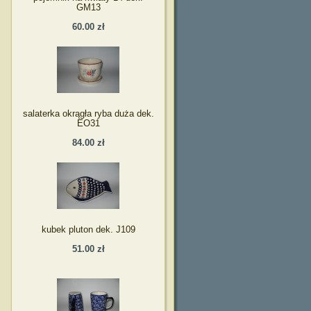
GM13
60.00 zł
salaterka okrągła ryba duża dek.
EO31
84.00 zł
kubek pluton dek. J109
51.00 zł