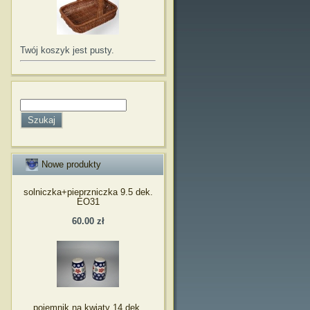
Twój koszyk jest pusty.
Nowe produkty
solniczka+pieprzniczka 9.5 dek.
EO31
60.00 zł
pojemnik na kwiaty 14 dek.