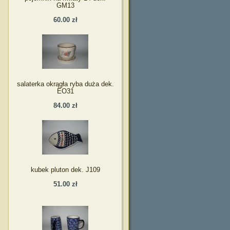
GM13
60.00 zł
salaterka okrągła ryba duża dek.
EO31
84.00 zł
kubek pluton dek. J109
51.00 zł