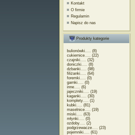
Kontakt
O firmie
Regulamin
Napisz do nas
Produkty kategorie
bulionówki..... (8)
cukiernice..... (22)
czajniki..... (32)
doniczki..... (8)
dzbanki..... (98)
filiżanki..... (64)
foremki..... (0)
garnki..... (0)
inne..... (6)
jajeczniki..... (19)
kaganki..... (30)
komplety..... (1)
kubki..... (81)
maselnice..... (19)
miski..... (63)
młynki..... (0)
ozdoby..... (2)
podgrzewacze..... (23)
pojemniki..... (61)