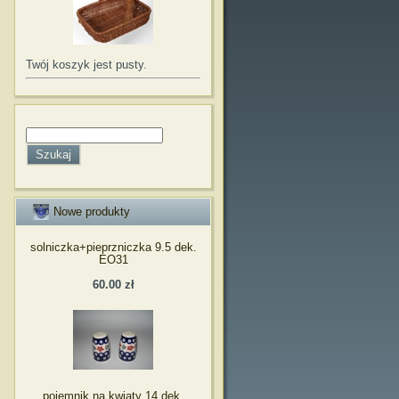
Twój koszyk jest pusty.
Nowe produkty
solniczka+pieprzniczka 9.5 dek.
EO31
60.00 zł
pojemnik na kwiaty 14 dek.