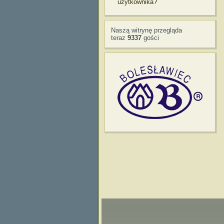
użytkownika?
Naszą witrynę przegląda
teraz
9337
gości