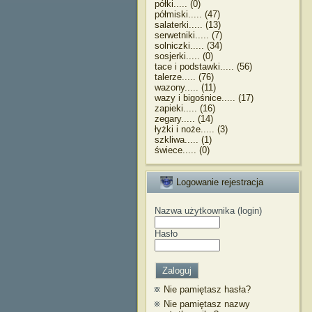
półki..... (0)
półmiski..... (47)
salaterki..... (13)
serwetniki..... (7)
solniczki..... (34)
sosjerki..... (0)
tace i podstawki..... (56)
talerze..... (76)
wazony..... (11)
wazy i bigośnice..... (17)
zapieki..... (16)
zegary..... (14)
łyżki i noże..... (3)
szkliwa..... (1)
świece..... (0)
Logowanie rejestracja
Nazwa użytkownika (login)
Hasło
Nie pamiętasz hasła?
Nie pamiętasz nazwy