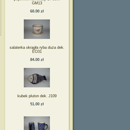
GM13
60.00 zł
salaterka okrągła ryba duża dek.
EO31
84.00 zł
kubek pluton dek. J109
51.00 zł