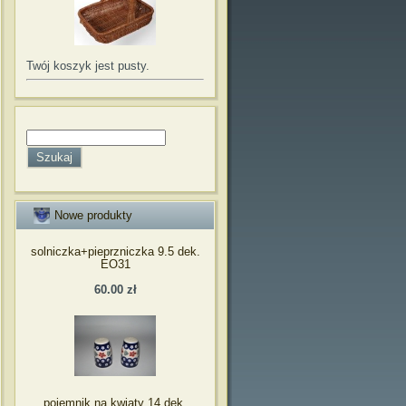
Twój koszyk jest pusty.
Nowe produkty
solniczka+pieprzniczka 9.5 dek.
EO31
60.00 zł
pojemnik na kwiaty 14 dek.