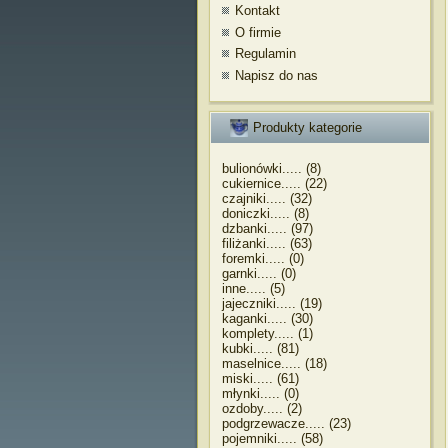
Kontakt
O firmie
Regulamin
Napisz do nas
Produkty kategorie
bulionówki..... (8)
cukiernice..... (22)
czajniki..... (32)
doniczki..... (8)
dzbanki..... (97)
filiżanki..... (63)
foremki..... (0)
garnki..... (0)
inne..... (5)
jajeczniki..... (19)
kaganki..... (30)
komplety..... (1)
kubki..... (81)
maselnice..... (18)
miski..... (61)
młynki..... (0)
ozdoby..... (2)
podgrzewacze..... (23)
pojemniki..... (58)