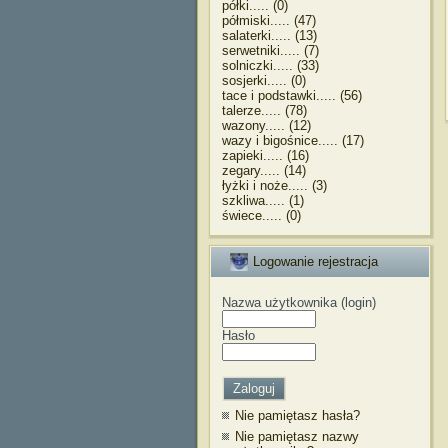
półki..... (0)
półmiski..... (47)
salaterki..... (13)
serwetniki..... (7)
solniczki..... (33)
sosjerki..... (0)
tace i podstawki..... (56)
talerze..... (78)
wazony..... (12)
wazy i bigośnice..... (17)
zapieki..... (16)
zegary..... (14)
łyżki i noże..... (3)
szkliwa..... (1)
świece..... (0)
Logowanie rejestracja
Nazwa użytkownika (login)
Hasło
Nie pamiętasz hasła?
Nie pamiętasz nazwy