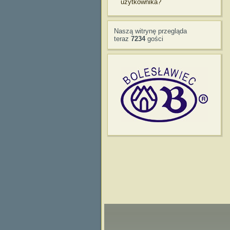
użytkownika?
Naszą witrynę przegląda
teraz
7234
gości