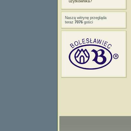
użytkownika?
Naszą witrynę przegląda
teraz
7076
gości