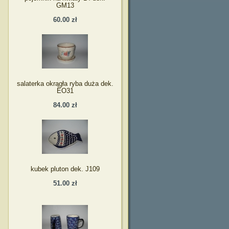
GM13
60.00 zł
salaterka okrągła ryba duża dek.
EO31
84.00 zł
kubek pluton dek. J109
51.00 zł