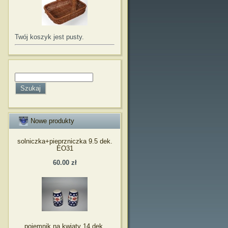
Twój koszyk jest pusty.
Nowe produkty
solniczka+pieprzniczka 9.5 dek.
EO31
60.00 zł
pojemnik na kwiaty 14 dek.