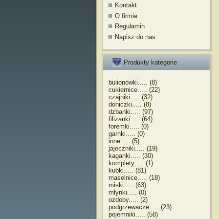
Kontakt
O firmie
Regulamin
Napisz do nas
Produkty kategorie
bulionówki..... (8)
cukiernice..... (22)
czajniki..... (32)
doniczki..... (8)
dzbanki..... (97)
filiżanki..... (64)
foremki..... (0)
garnki..... (0)
inne..... (5)
jajeczniki..... (19)
kaganki..... (30)
komplety..... (1)
kubki..... (81)
maselnice..... (18)
miski..... (63)
młynki..... (0)
ozdoby..... (2)
podgrzewacze..... (23)
pojemniki..... (58)