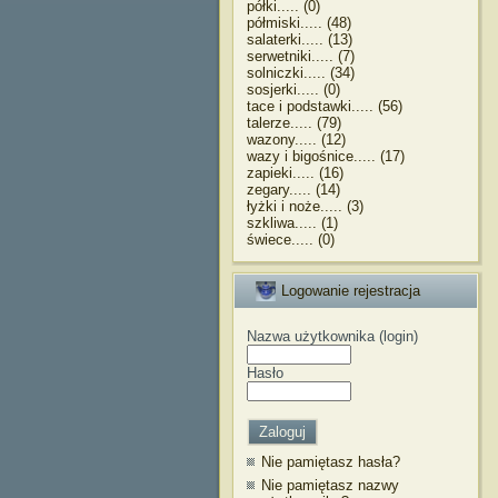
półki..... (0)
półmiski..... (48)
salaterki..... (13)
serwetniki..... (7)
solniczki..... (34)
sosjerki..... (0)
tace i podstawki..... (56)
talerze..... (79)
wazony..... (12)
wazy i bigośnice..... (17)
zapieki..... (16)
zegary..... (14)
łyżki i noże..... (3)
szkliwa..... (1)
świece..... (0)
Logowanie rejestracja
Nazwa użytkownika (login)
Hasło
Nie pamiętasz hasła?
Nie pamiętasz nazwy