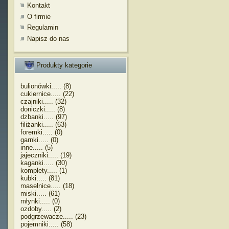
Kontakt
O firmie
Regulamin
Napisz do nas
Produkty kategorie
bulionówki..... (8)
cukiernice..... (22)
czajniki..... (32)
doniczki..... (8)
dzbanki..... (97)
filiżanki..... (63)
foremki..... (0)
garnki..... (0)
inne..... (5)
jajeczniki..... (19)
kaganki..... (30)
komplety..... (1)
kubki..... (81)
maselnice..... (18)
miski..... (61)
młynki..... (0)
ozdoby..... (2)
podgrzewacze..... (23)
pojemniki..... (58)