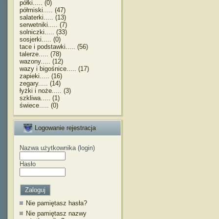
półki..... (0)
półmiski..... (47)
salaterki..... (13)
serwetniki..... (7)
solniczki..... (33)
sosjerki..... (0)
tace i podstawki..... (56)
talerze..... (78)
wazony..... (12)
wazy i bigośnice..... (17)
zapieki..... (16)
zegary..... (14)
łyżki i noże..... (3)
szkliwa..... (1)
świece..... (0)
Logowanie rejestracja
Nazwa użytkownika (login)
Hasło
Nie pamiętasz hasła?
Nie pamiętasz nazwy