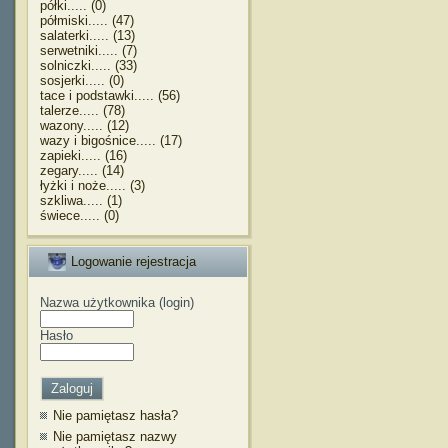
półki..... (0)
półmiski..... (47)
salaterki..... (13)
serwetniki..... (7)
solniczki..... (33)
sosjerki..... (0)
tace i podstawki..... (56)
talerze..... (78)
wazony..... (12)
wazy i bigośnice..... (17)
zapieki..... (16)
zegary..... (14)
łyżki i noże..... (3)
szkliwa..... (1)
świece..... (0)
Logowanie rejestracja
Nazwa użytkownika (login)
Hasło
Nie pamiętasz hasła?
Nie pamiętasz nazwy