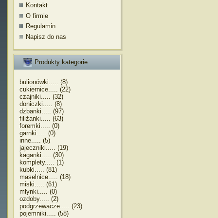
Kontakt
O firmie
Regulamin
Napisz do nas
Produkty kategorie
bulionówki..... (8)
cukiernice..... (22)
czajniki..... (32)
doniczki..... (8)
dzbanki..... (97)
filiżanki..... (63)
foremki..... (0)
garnki..... (0)
inne..... (5)
jajeczniki..... (19)
kaganki..... (30)
komplety..... (1)
kubki..... (81)
maselnice..... (18)
miski..... (61)
młynki..... (0)
ozdoby..... (2)
podgrzewacze..... (23)
pojemniki..... (58)