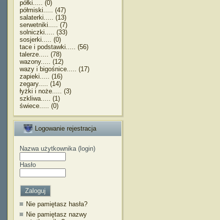
półki..... (0)
półmiski..... (47)
salaterki..... (13)
serwetniki..... (7)
solniczki..... (33)
sosjerki..... (0)
tace i podstawki..... (56)
talerze..... (78)
wazony..... (12)
wazy i bigośnice..... (17)
zapieki..... (16)
zegary..... (14)
łyżki i noże..... (3)
szkliwa..... (1)
świece..... (0)
Logowanie rejestracja
Nazwa użytkownika (login)
Hasło
Nie pamiętasz hasła?
Nie pamiętasz nazwy