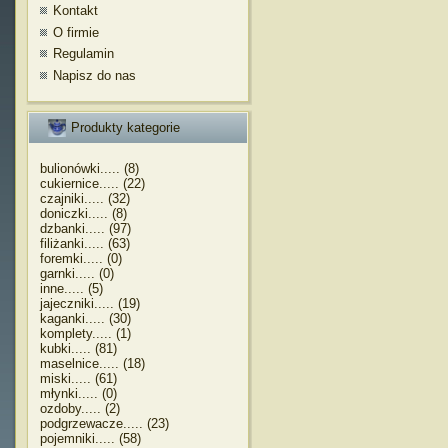
Kontakt
O firmie
Regulamin
Napisz do nas
Produkty kategorie
bulionówki..... (8)
cukiernice..... (22)
czajniki..... (32)
doniczki..... (8)
dzbanki..... (97)
filiżanki..... (63)
foremki..... (0)
garnki..... (0)
inne..... (5)
jajeczniki..... (19)
kaganki..... (30)
komplety..... (1)
kubki..... (81)
maselnice..... (18)
miski..... (61)
młynki..... (0)
ozdoby..... (2)
podgrzewacze..... (23)
pojemniki..... (58)