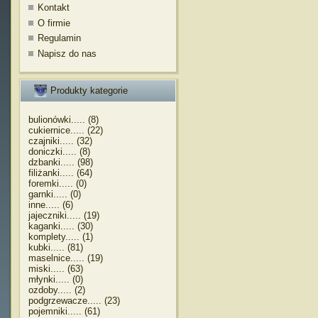
Kontakt
O firmie
Regulamin
Napisz do nas
Produkty kategorie
bulionówki..... (8)
cukiernice..... (22)
czajniki..... (32)
doniczki..... (8)
dzbanki..... (98)
filiżanki..... (64)
foremki..... (0)
garnki..... (0)
inne..... (6)
jajeczniki..... (19)
kaganki..... (30)
komplety..... (1)
kubki..... (81)
maselnice..... (19)
miski..... (63)
młynki..... (0)
ozdoby..... (2)
podgrzewacze..... (23)
pojemniki..... (61)