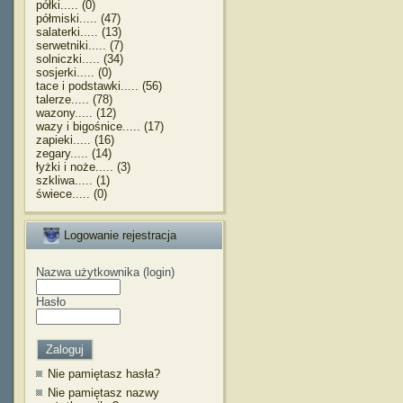
półki..... (0)
półmiski..... (47)
salaterki..... (13)
serwetniki..... (7)
solniczki..... (34)
sosjerki..... (0)
tace i podstawki..... (56)
talerze..... (78)
wazony..... (12)
wazy i bigośnice..... (17)
zapieki..... (16)
zegary..... (14)
łyżki i noże..... (3)
szkliwa..... (1)
świece..... (0)
Logowanie rejestracja
Nazwa użytkownika (login)
Hasło
Nie pamiętasz hasła?
Nie pamiętasz nazwy