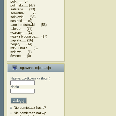
półki..... (0)
półmiski..... (47)
salaterki..... (13)
serwetniki..... (7)
solniczki..... (33)
sosjerki..... (0)
tace i podstawki..... (56)
talerze..... (78)
wazony..... (12)
wazy i bigośnice..... (17)
zapieki..... (16)
zegary..... (14)
łyżki i noże..... (3)
szkliwa..... (1)
świece..... (0)
Logowanie rejestracja
Nazwa użytkownika (login)
Hasło
Nie pamiętasz hasła?
Nie pamiętasz nazwy