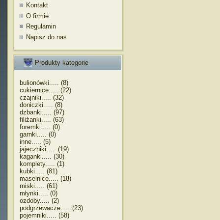
Kontakt
O firmie
Regulamin
Napisz do nas
Produkty kategorie
bulionówki..... (8)
cukiernice..... (22)
czajniki..... (32)
doniczki..... (8)
dzbanki..... (97)
filiżanki..... (63)
foremki..... (0)
garnki..... (0)
inne..... (5)
jajeczniki..... (19)
kaganki..... (30)
komplety..... (1)
kubki..... (81)
maselnice..... (18)
miski..... (61)
młynki..... (0)
ozdoby..... (2)
podgrzewacze..... (23)
pojemniki..... (58)