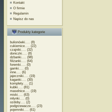
Kontakt
O firmie
Regulamin
Napisz do nas
Produkty kategorie
bulionówki..... (8)
cukiernice..... (22)
czajniki..... (32)
doniczki..... (8)
dzbanki..... (98)
filiżanki..... (64)
foremki..... (0)
garnki..... (0)
inne..... (6)
jajeczniki..... (19)
kaganki..... (30)
komplety..... (1)
kubki..... (81)
maselnice..... (19)
miski..... (63)
młynki..... (0)
ozdoby..... (2)
podgrzewacze..... (23)
pojemniki..... (61)