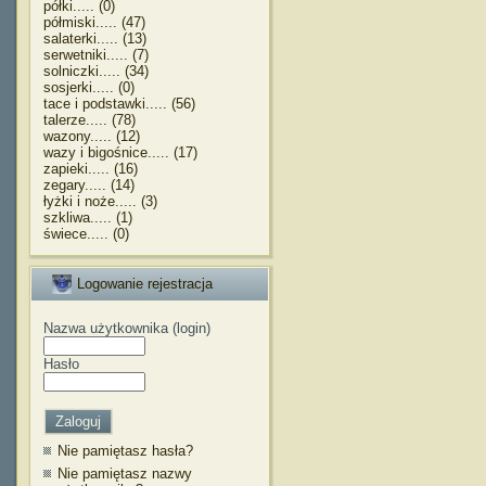
półki..... (0)
półmiski..... (47)
salaterki..... (13)
serwetniki..... (7)
solniczki..... (34)
sosjerki..... (0)
tace i podstawki..... (56)
talerze..... (78)
wazony..... (12)
wazy i bigośnice..... (17)
zapieki..... (16)
zegary..... (14)
łyżki i noże..... (3)
szkliwa..... (1)
świece..... (0)
Logowanie rejestracja
Nazwa użytkownika (login)
Hasło
Nie pamiętasz hasła?
Nie pamiętasz nazwy