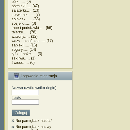
półki..... (0)
półmiski..... (47)
salaterki..... (13)
serwetniki..... (7)
solniczki..... (33)
sosjerki..... (0)
tace i podstawki..... (56)
talerze..... (78)
wazony..... (12)
wazy i bigośnice..... (17)
zapieki..... (16)
zegary..... (14)
łyżki i noże..... (3)
szkliwa..... (1)
świece..... (0)
Logowanie rejestracja
Nazwa użytkownika (login)
Hasło
Nie pamiętasz hasła?
Nie pamiętasz nazwy