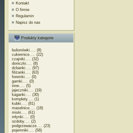
Kontakt
O firmie
Regulamin
Napisz do nas
Produkty kategorie
bulionówki..... (8)
cukiernice..... (22)
czajniki..... (32)
doniczki..... (8)
dzbanki..... (97)
filiżanki..... (63)
foremki..... (0)
garnki..... (0)
inne..... (5)
jajeczniki..... (19)
kaganki..... (30)
komplety..... (1)
kubki..... (81)
maselnice..... (18)
miski..... (61)
młynki..... (0)
ozdoby..... (2)
podgrzewacze..... (23)
pojemniki..... (58)