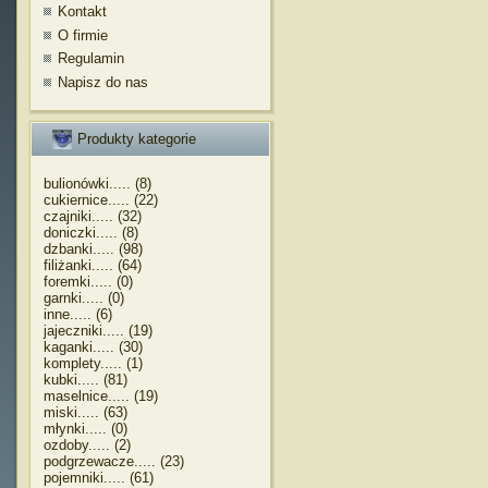
Kontakt
O firmie
Regulamin
Napisz do nas
Produkty kategorie
bulionówki..... (8)
cukiernice..... (22)
czajniki..... (32)
doniczki..... (8)
dzbanki..... (98)
filiżanki..... (64)
foremki..... (0)
garnki..... (0)
inne..... (6)
jajeczniki..... (19)
kaganki..... (30)
komplety..... (1)
kubki..... (81)
maselnice..... (19)
miski..... (63)
młynki..... (0)
ozdoby..... (2)
podgrzewacze..... (23)
pojemniki..... (61)