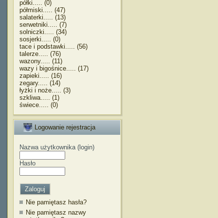
półki..... (0)
półmiski..... (47)
salaterki..... (13)
serwetniki..... (7)
solniczki..... (34)
sosjerki..... (0)
tace i podstawki..... (56)
talerze..... (76)
wazony..... (11)
wazy i bigośnice..... (17)
zapieki..... (16)
zegary..... (14)
łyżki i noże..... (3)
szkliwa..... (1)
świece..... (0)
Logowanie rejestracja
Nazwa użytkownika (login)
Hasło
Nie pamiętasz hasła?
Nie pamiętasz nazwy