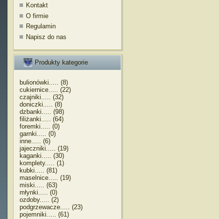
Kontakt
O firmie
Regulamin
Napisz do nas
Produkty kategorie
bulionówki..... (8)
cukiernice..... (22)
czajniki..... (32)
doniczki..... (8)
dzbanki..... (98)
filiżanki..... (64)
foremki..... (0)
garnki..... (0)
inne..... (6)
jajeczniki..... (19)
kaganki..... (30)
komplety..... (1)
kubki..... (81)
maselnice..... (19)
miski..... (63)
młynki..... (0)
ozdoby..... (2)
podgrzewacze..... (23)
pojemniki..... (61)