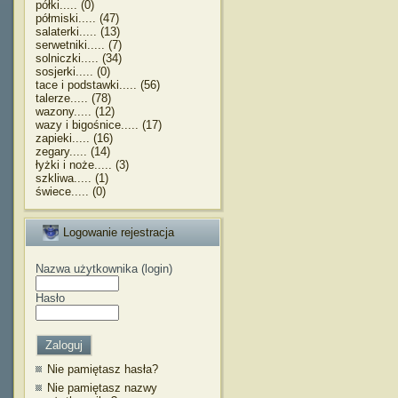
półki..... (0)
półmiski..... (47)
salaterki..... (13)
serwetniki..... (7)
solniczki..... (34)
sosjerki..... (0)
tace i podstawki..... (56)
talerze..... (78)
wazony..... (12)
wazy i bigośnice..... (17)
zapieki..... (16)
zegary..... (14)
łyżki i noże..... (3)
szkliwa..... (1)
świece..... (0)
Logowanie rejestracja
Nazwa użytkownika (login)
Hasło
Nie pamiętasz hasła?
Nie pamiętasz nazwy