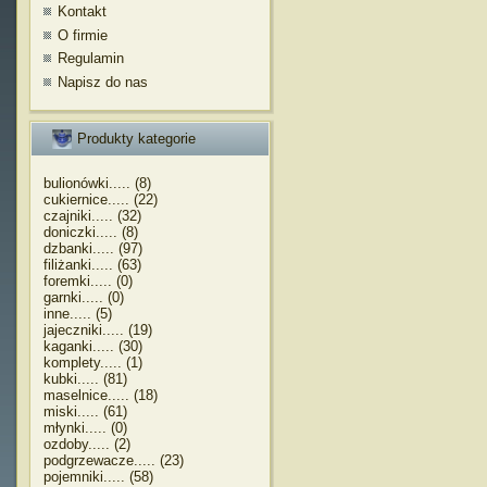
Kontakt
O firmie
Regulamin
Napisz do nas
Produkty kategorie
bulionówki..... (8)
cukiernice..... (22)
czajniki..... (32)
doniczki..... (8)
dzbanki..... (97)
filiżanki..... (63)
foremki..... (0)
garnki..... (0)
inne..... (5)
jajeczniki..... (19)
kaganki..... (30)
komplety..... (1)
kubki..... (81)
maselnice..... (18)
miski..... (61)
młynki..... (0)
ozdoby..... (2)
podgrzewacze..... (23)
pojemniki..... (58)