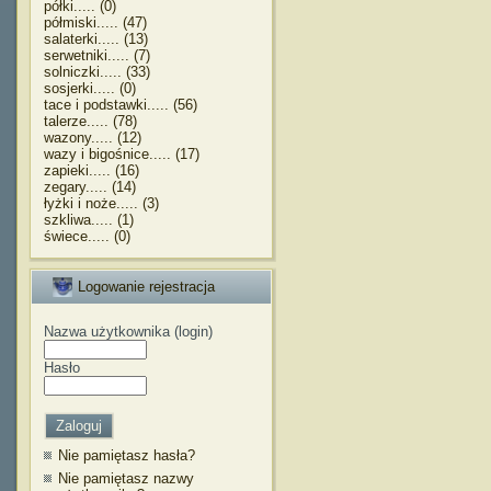
półki..... (0)
półmiski..... (47)
salaterki..... (13)
serwetniki..... (7)
solniczki..... (33)
sosjerki..... (0)
tace i podstawki..... (56)
talerze..... (78)
wazony..... (12)
wazy i bigośnice..... (17)
zapieki..... (16)
zegary..... (14)
łyżki i noże..... (3)
szkliwa..... (1)
świece..... (0)
Logowanie rejestracja
Nazwa użytkownika (login)
Hasło
Nie pamiętasz hasła?
Nie pamiętasz nazwy