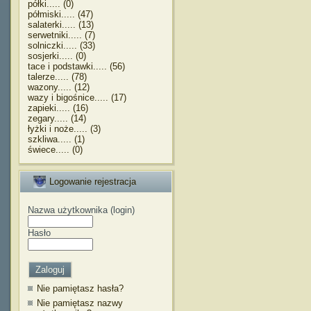
półki..... (0)
półmiski..... (47)
salaterki..... (13)
serwetniki..... (7)
solniczki..... (33)
sosjerki..... (0)
tace i podstawki..... (56)
talerze..... (78)
wazony..... (12)
wazy i bigośnice..... (17)
zapieki..... (16)
zegary..... (14)
łyżki i noże..... (3)
szkliwa..... (1)
świece..... (0)
Logowanie rejestracja
Nazwa użytkownika (login)
Hasło
Nie pamiętasz hasła?
Nie pamiętasz nazwy