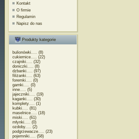
Kontakt
O firmie
Regulamin
Napisz do nas
Produkty kategorie
bulionówki..... (8)
cukiernice..... (22)
czajniki..... (32)
doniczki..... (8)
dzbanki..... (97)
filiżanki..... (63)
foremki..... (0)
garnki..... (0)
inne..... (5)
jajeczniki..... (19)
kaganki..... (30)
komplety..... (1)
kubki..... (81)
maselnice..... (18)
miski..... (61)
młynki..... (0)
ozdoby..... (2)
podgrzewacze..... (23)
pojemniki..... (58)