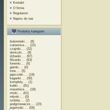
Kontakt
O firmie
Regulamin
Napisz do nas
Produkty kategorie
bulionówki..... (8)
cukiernice..... (22)
czajniki..... (32)
doniczki..... (8)
dzbanki..... (97)
filiżanki..... (63)
foremki..... (0)
garnki..... (0)
inne..... (5)
jajeczniki..... (19)
kaganki..... (30)
komplety..... (1)
kubki..... (81)
maselnice..... (18)
miski..... (61)
młynki..... (0)
ozdoby..... (2)
podgrzewacze..... (23)
pojemniki..... (58)