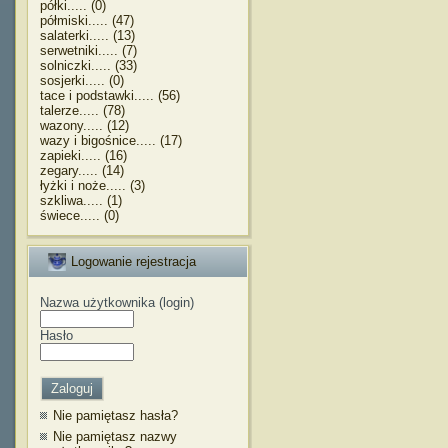
półki..... (0)
półmiski..... (47)
salaterki..... (13)
serwetniki..... (7)
solniczki..... (33)
sosjerki..... (0)
tace i podstawki..... (56)
talerze..... (78)
wazony..... (12)
wazy i bigośnice..... (17)
zapieki..... (16)
zegary..... (14)
łyżki i noże..... (3)
szkliwa..... (1)
świece..... (0)
Logowanie rejestracja
Nazwa użytkownika (login)
Hasło
Nie pamiętasz hasła?
Nie pamiętasz nazwy