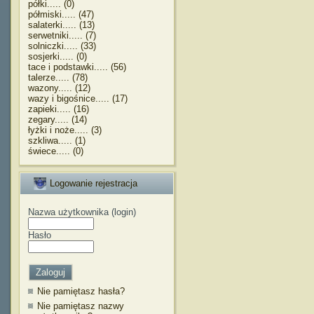
półki..... (0)
półmiski..... (47)
salaterki..... (13)
serwetniki..... (7)
solniczki..... (33)
sosjerki..... (0)
tace i podstawki..... (56)
talerze..... (78)
wazony..... (12)
wazy i bigośnice..... (17)
zapieki..... (16)
zegary..... (14)
łyżki i noże..... (3)
szkliwa..... (1)
świece..... (0)
Logowanie rejestracja
Nazwa użytkownika (login)
Hasło
Nie pamiętasz hasła?
Nie pamiętasz nazwy