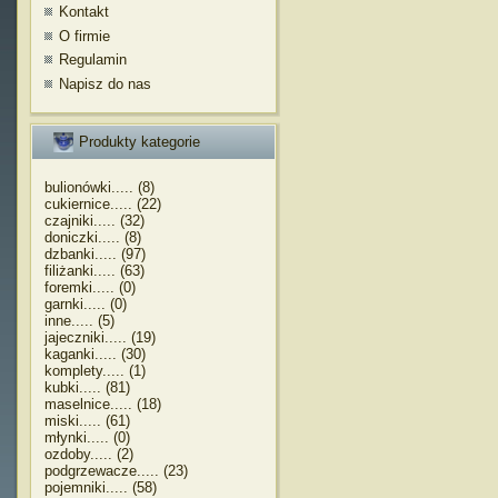
Kontakt
O firmie
Regulamin
Napisz do nas
Produkty kategorie
bulionówki..... (8)
cukiernice..... (22)
czajniki..... (32)
doniczki..... (8)
dzbanki..... (97)
filiżanki..... (63)
foremki..... (0)
garnki..... (0)
inne..... (5)
jajeczniki..... (19)
kaganki..... (30)
komplety..... (1)
kubki..... (81)
maselnice..... (18)
miski..... (61)
młynki..... (0)
ozdoby..... (2)
podgrzewacze..... (23)
pojemniki..... (58)