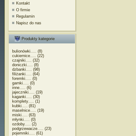
Kontakt
O firmie
Regulamin
Napisz do nas
Produkty kategorie
bulionówki..... (8)
cukiernice..... (22)
czajniki..... (32)
doniczki..... (8)
dzbanki..... (98)
filiżanki..... (64)
foremki..... (0)
garnki..... (0)
inne..... (6)
jajeczniki..... (19)
kaganki..... (30)
komplety..... (1)
kubki..... (81)
maselnice..... (19)
miski..... (63)
młynki..... (0)
ozdoby..... (2)
podgrzewacze..... (23)
pojemniki..... (61)