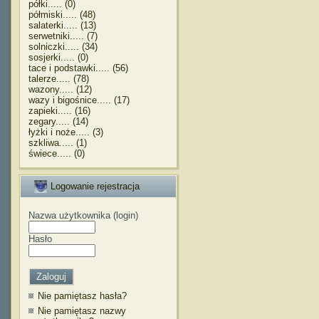
półki..... (0)
półmiski..... (48)
salaterki..... (13)
serwetniki..... (7)
solniczki..... (34)
sosjerki..... (0)
tace i podstawki..... (56)
talerze..... (78)
wazony..... (12)
wazy i bigośnice..... (17)
zapieki..... (16)
zegary..... (14)
łyżki i noże..... (3)
szkliwa..... (1)
świece..... (0)
Logowanie rejestracja
Nazwa użytkownika (login)
Hasło
Nie pamiętasz hasła?
Nie pamiętasz nazwy