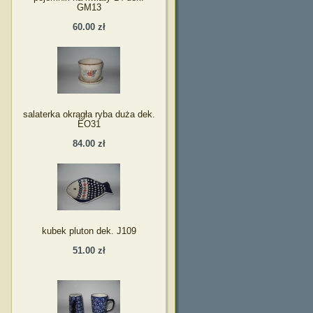
GM13
60.00 zł
salaterka okrągła ryba duża dek.
EO31
84.00 zł
kubek pluton dek. J109
51.00 zł