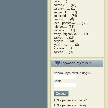
półki..... (0)
półmiski..... (48)
salaterki..... (13)
serwetniki..... (7)
solniczki..... (34)
sosjerki..... (0)
tace i podstawki..... (56)
talerze..... (78)
wazony..... (12)
wazy i bigośnice..... (17)
zapieki..... (16)
zegary..... (14)
łyżki i noże..... (3)
szkliwa..... (1)
świece..... (0)
Logowanie rejestracja
Nazwa użytkownika (login)
Hasło
Nie pamiętasz hasła?
Nie pamiętasz nazwy