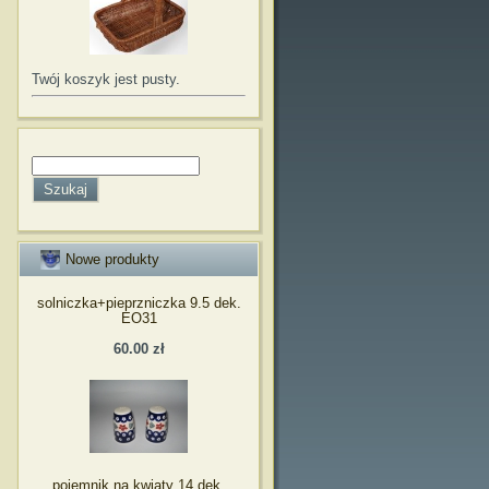
Twój koszyk jest pusty.
Nowe produkty
solniczka+pieprzniczka 9.5 dek.
EO31
60.00 zł
pojemnik na kwiaty 14 dek.