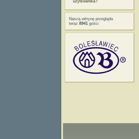
użytkownika?
Naszą witrynę przegląda
teraz
8941
gości