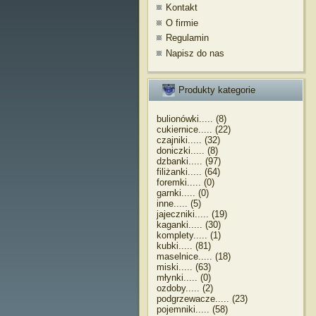
Kontakt
O firmie
Regulamin
Napisz do nas
Produkty kategorie
bulionówki..... (8)
cukiernice..... (22)
czajniki..... (32)
doniczki..... (8)
dzbanki..... (97)
filiżanki..... (64)
foremki..... (0)
garnki..... (0)
inne..... (5)
jajeczniki..... (19)
kaganki..... (30)
komplety..... (1)
kubki..... (81)
maselnice..... (18)
miski..... (63)
młynki..... (0)
ozdoby..... (2)
podgrzewacze..... (23)
pojemniki..... (58)