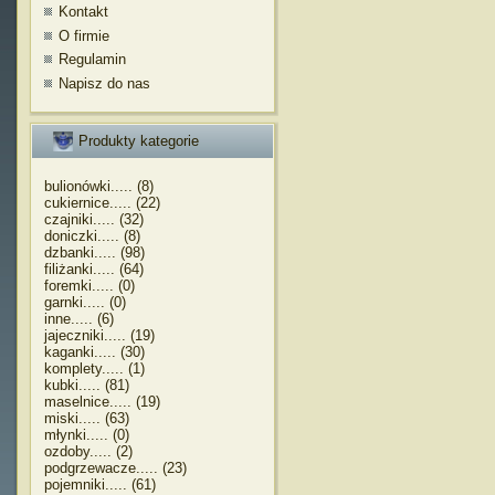
Kontakt
O firmie
Regulamin
Napisz do nas
Produkty kategorie
bulionówki..... (8)
cukiernice..... (22)
czajniki..... (32)
doniczki..... (8)
dzbanki..... (98)
filiżanki..... (64)
foremki..... (0)
garnki..... (0)
inne..... (6)
jajeczniki..... (19)
kaganki..... (30)
komplety..... (1)
kubki..... (81)
maselnice..... (19)
miski..... (63)
młynki..... (0)
ozdoby..... (2)
podgrzewacze..... (23)
pojemniki..... (61)