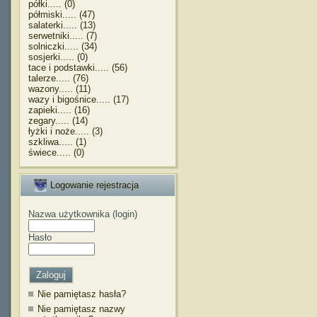
półki..... (0)
półmiski..... (47)
salaterki..... (13)
serwetniki..... (7)
solniczki..... (34)
sosjerki..... (0)
tace i podstawki..... (56)
talerze..... (76)
wazony..... (11)
wazy i bigośnice..... (17)
zapieki..... (16)
zegary..... (14)
łyżki i noże..... (3)
szkliwa..... (1)
świece..... (0)
Logowanie rejestracja
Nazwa użytkownika (login)
Hasło
Nie pamiętasz hasła?
Nie pamiętasz nazwy