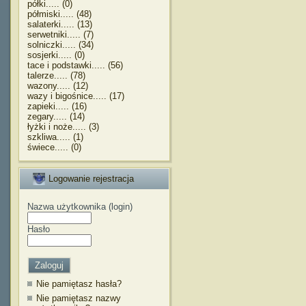
półki..... (0)
półmiski..... (48)
salaterki..... (13)
serwetniki..... (7)
solniczki..... (34)
sosjerki..... (0)
tace i podstawki..... (56)
talerze..... (78)
wazony..... (12)
wazy i bigośnice..... (17)
zapieki..... (16)
zegary..... (14)
łyżki i noże..... (3)
szkliwa..... (1)
świece..... (0)
Logowanie rejestracja
Nazwa użytkownika (login)
Hasło
Nie pamiętasz hasła?
Nie pamiętasz nazwy