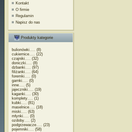
Kontakt
O firmie
Regulamin
Napisz do nas
Produkty kategorie
bulionówki..... (8)
cukiernice..... (22)
czajniki..... (32)
doniczki..... (8)
dzbanki..... (97)
filiżanki..... (64)
foremki..... (0)
garnki..... (0)
inne..... (5)
jajeczniki..... (19)
kaganki..... (30)
komplety..... (1)
kubki..... (81)
maselnice..... (18)
miski..... (63)
młynki..... (0)
ozdoby..... (2)
podgrzewacze..... (23)
pojemniki..... (58)