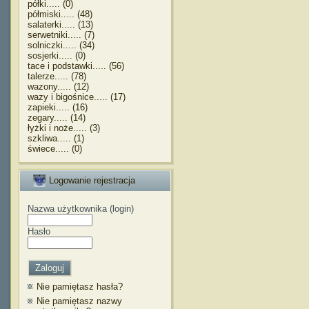
półki..... (0)
półmiski..... (48)
salaterki..... (13)
serwetniki..... (7)
solniczki..... (34)
sosjerki..... (0)
tace i podstawki..... (56)
talerze..... (78)
wazony..... (12)
wazy i bigośnice..... (17)
zapieki..... (16)
zegary..... (14)
łyżki i noże..... (3)
szkliwa..... (1)
świece..... (0)
Logowanie rejestracja
Nazwa użytkownika (login)
Hasło
Nie pamiętasz hasła?
Nie pamiętasz nazwy