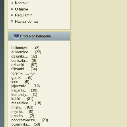
Kontakt
O firmie
Regulamin
Napisz do nas
Produkty kategorie
bulionówki..... (8)
cukiernice..... (22)
czajniki..... (32)
doniczki..... (8)
dzbanki..... (97)
filiżanki..... (64)
foremki..... (0)
garnki..... (0)
inne..... (5)
jajeczniki..... (19)
kaganki..... (30)
komplety..... (1)
kubki..... (81)
maselnice..... (18)
miski..... (63)
młynki..... (0)
ozdoby..... (2)
podgrzewacze..... (23)
pojemniki..... (58)