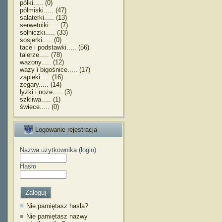
półki..... (0)
półmiski..... (47)
salaterki..... (13)
serwetniki..... (7)
solniczki..... (33)
sosjerki..... (0)
tace i podstawki..... (56)
talerze..... (78)
wazony..... (12)
wazy i bigośnice..... (17)
zapieki..... (16)
zegary..... (14)
łyżki i noże..... (3)
szkliwa..... (1)
świece..... (0)
Logowanie rejestracja
Nazwa użytkownika (login)
Hasło
Nie pamiętasz hasła?
Nie pamiętasz nazwy