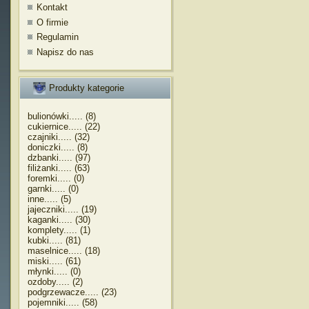
Kontakt
O firmie
Regulamin
Napisz do nas
Produkty kategorie
bulionówki..... (8)
cukiernice..... (22)
czajniki..... (32)
doniczki..... (8)
dzbanki..... (97)
filiżanki..... (63)
foremki..... (0)
garnki..... (0)
inne..... (5)
jajeczniki..... (19)
kaganki..... (30)
komplety..... (1)
kubki..... (81)
maselnice..... (18)
miski..... (61)
młynki..... (0)
ozdoby..... (2)
podgrzewacze..... (23)
pojemniki..... (58)