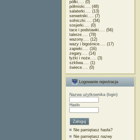
półki..... (0)
półmiski..... (48)
salaterki..... (13)
serwetniki..... (7)
solniczki..... (34)
sosjerki..... (0)
tace i podstawki..... (56)
talerze..... (78)
wazony..... (12)
wazy i bigośnice..... (17)
zapieki..... (16)
zegary..... (14)
łyżki i noże..... (3)
szkliwa..... (1)
świece..... (0)
Logowanie rejestracja
Nazwa użytkownika (login)
Hasło
Nie pamiętasz hasła?
Nie pamiętasz nazwy