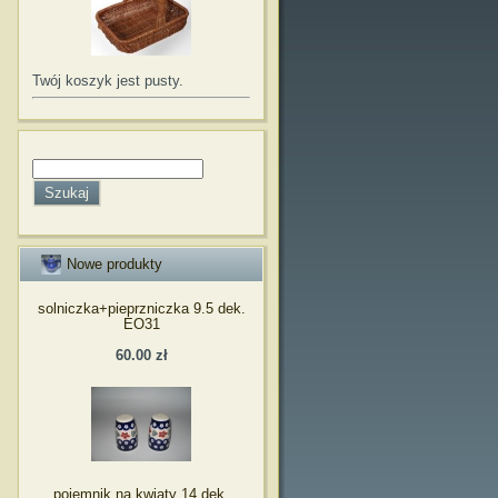
Twój koszyk jest pusty.
Nowe produkty
solniczka+pieprzniczka 9.5 dek.
EO31
60.00 zł
pojemnik na kwiaty 14 dek.