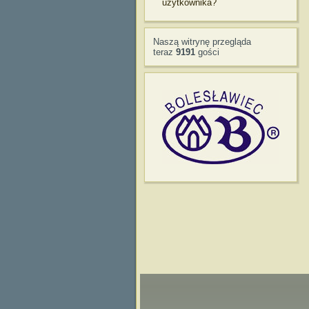
użytkownika?
Naszą witrynę przegląda
teraz
9191
gości