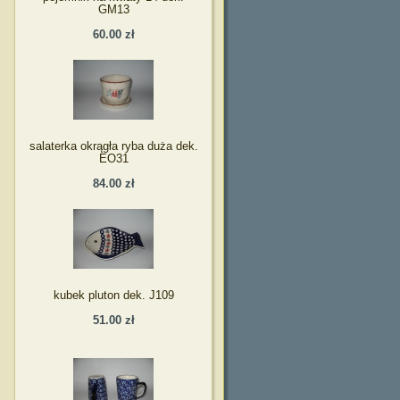
GM13
60.00 zł
salaterka okrągła ryba duża dek.
EO31
84.00 zł
kubek pluton dek. J109
51.00 zł