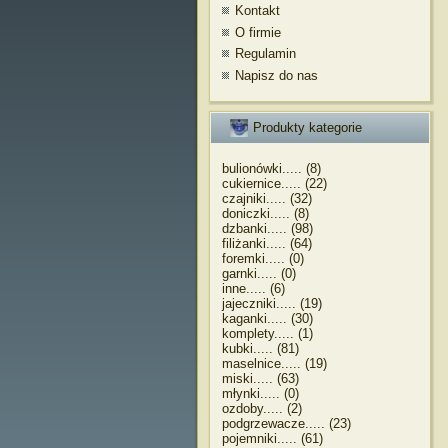
Kontakt
O firmie
Regulamin
Napisz do nas
Produkty kategorie
bulionówki..... (8)
cukiernice..... (22)
czajniki..... (32)
doniczki..... (8)
dzbanki..... (98)
filiżanki..... (64)
foremki..... (0)
garnki..... (0)
inne..... (6)
jajeczniki..... (19)
kaganki..... (30)
komplety..... (1)
kubki..... (81)
maselnice..... (19)
miski..... (63)
młynki..... (0)
ozdoby..... (2)
podgrzewacze..... (23)
pojemniki..... (61)