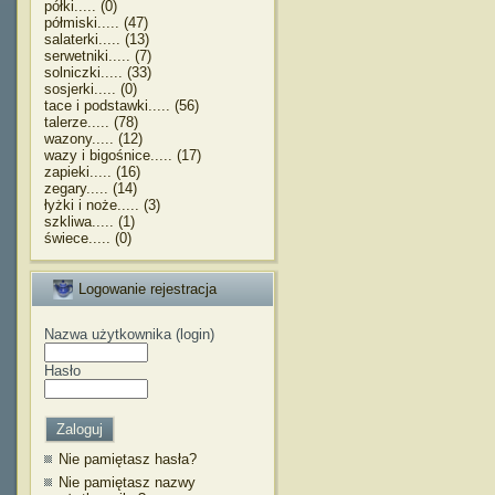
półki..... (0)
półmiski..... (47)
salaterki..... (13)
serwetniki..... (7)
solniczki..... (33)
sosjerki..... (0)
tace i podstawki..... (56)
talerze..... (78)
wazony..... (12)
wazy i bigośnice..... (17)
zapieki..... (16)
zegary..... (14)
łyżki i noże..... (3)
szkliwa..... (1)
świece..... (0)
Logowanie rejestracja
Nazwa użytkownika (login)
Hasło
Nie pamiętasz hasła?
Nie pamiętasz nazwy