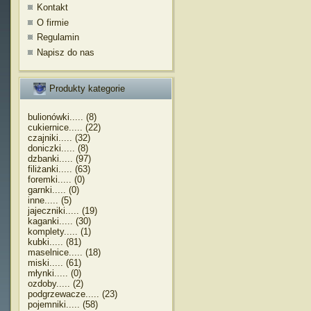
Kontakt
O firmie
Regulamin
Napisz do nas
Produkty kategorie
bulionówki..... (8)
cukiernice..... (22)
czajniki..... (32)
doniczki..... (8)
dzbanki..... (97)
filiżanki..... (63)
foremki..... (0)
garnki..... (0)
inne..... (5)
jajeczniki..... (19)
kaganki..... (30)
komplety..... (1)
kubki..... (81)
maselnice..... (18)
miski..... (61)
młynki..... (0)
ozdoby..... (2)
podgrzewacze..... (23)
pojemniki..... (58)