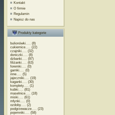
Kontakt
O firmie
Regulamin
Napisz do nas
Produkty kategorie
bulionówki..... (8)
cukiernice..... (22)
czajniki..... (32)
doniczki..... (8)
dzbanki..... (97)
filiżanki..... (63)
foremki..... (0)
garnki..... (0)
inne..... (5)
jajeczniki..... (19)
kaganki..... (30)
komplety..... (1)
kubki..... (81)
maselnice..... (18)
miski..... (61)
młynki..... (0)
ozdoby..... (2)
podgrzewacze..... (23)
pojemniki..... (58)