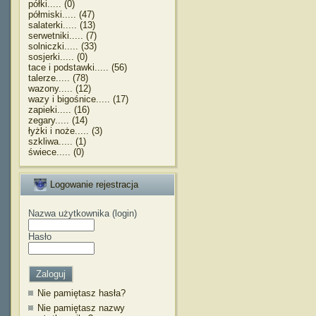
półki..... (0)
półmiski..... (47)
salaterki..... (13)
serwetniki..... (7)
solniczki..... (33)
sosjerki..... (0)
tace i podstawki..... (56)
talerze..... (78)
wazony..... (12)
wazy i bigośnice..... (17)
zapieki..... (16)
zegary..... (14)
łyżki i noże..... (3)
szkliwa..... (1)
świece..... (0)
Logowanie rejestracja
Nazwa użytkownika (login)
Hasło
Nie pamiętasz hasła?
Nie pamiętasz nazwy