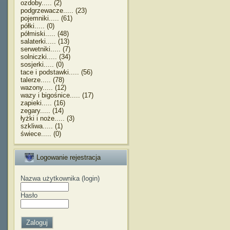
ozdoby..... (2)
podgrzewacze..... (23)
pojemniki..... (61)
półki..... (0)
półmiski..... (48)
salaterki..... (13)
serwetniki..... (7)
solniczki..... (34)
sosjerki..... (0)
tace i podstawki..... (56)
talerze..... (78)
wazony..... (12)
wazy i bigośnice..... (17)
zapieki..... (16)
zegary..... (14)
łyżki i noże..... (3)
szkliwa..... (1)
świece..... (0)
Logowanie rejestracja
Nazwa użytkownika (login)
Hasło