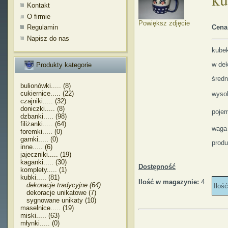
Kontakt
O firmie
Powiększ zdjęcie
Regulamin
Cena
Napisz do nas
kubek
w dek
Produkty kategorie
śred
bulionówki..... (8)
cukiernice..... (22)
wyso
czajniki..... (32)
doniczki..... (8)
pojem
dzbanki..... (98)
filiżanki..... (64)
waga
foremki..... (0)
garnki..... (0)
produ
inne..... (6)
jajeczniki..... (19)
kaganki..... (30)
Dostępność
komplety..... (1)
kubki..... (81)
Ilość w magazynie:
4
dekoracje tradycyjne (64)
Iloś
dekoracje unikatowe (7)
sygnowane unikaty (10)
maselnice..... (19)
miski..... (63)
młynki..... (0)