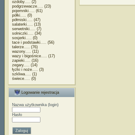
ozdoby..... (2)
podgrzewacze..... (23)
pojemniki..... (61)
półki..... (0)
półmiski..... (47)
salaterki..... (13)
serwetniki..... (7)
solniczki..... (34)
sosjerki..... (0)
tace i podstawki..... (56)
talerze..... (76)
wazony..... (11)
wazy i bigośnice..... (17)
zapieki..... (16)
zegary..... (14)
łyżki i noże..... (3)
szkliwa..... (1)
świece..... (0)
Logowanie rejestracja
Nazwa użytkownika (login)
Hasło