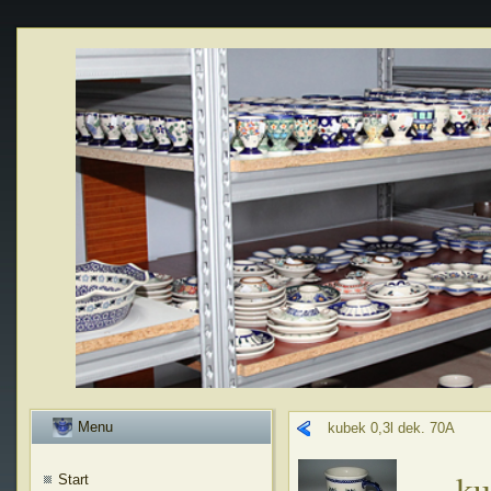
Menu
kubek 0,3l dek. 70A
ku
Start