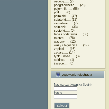
ozdoby..... (2)
podgrzewacze..... (23)
pojemniki..... (58)
półki..... (0)
półmiski..... (47)
salaterki..... (13)
serwetniki..... (7)
solniczki..... (33)
sosjerki..... (0)
tace i podstawki..... (56)
talerze..... (78)
wazony..... (12)
wazy i bigośnice..... (17)
zapieki..... (16)
zegary..... (14)
łyżki i noże..... (3)
szkliwa..... (1)
świece..... (0)
Logowanie rejestracja
Nazwa użytkownika (login)
Hasło