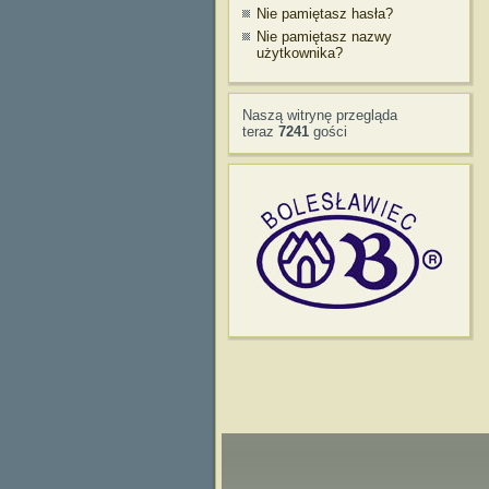
Nie pamiętasz hasła?
Nie pamiętasz nazwy
użytkownika?
Naszą witrynę przegląda
teraz
7241
gości