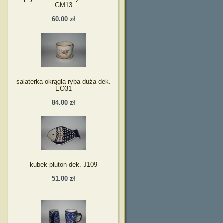
GM13
60.00 zł
salaterka okrągła ryba duża dek.
EO31
84.00 zł
kubek pluton dek. J109
51.00 zł