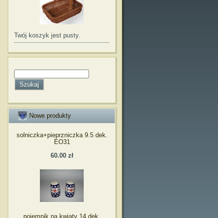
Twój koszyk jest pusty.
Nowe produkty
solniczka+pieprzniczka 9.5 dek.
EO31
60.00 zł
pojemnik na kwiaty 14 dek.