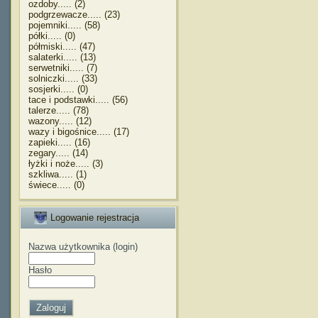
ozdoby..... (2)
podgrzewacze..... (23)
pojemniki..... (58)
półki..... (0)
półmiski..... (47)
salaterki..... (13)
serwetniki..... (7)
solniczki..... (33)
sosjerki..... (0)
tace i podstawki..... (56)
talerze..... (78)
wazony..... (12)
wazy i bigośnice..... (17)
zapieki..... (16)
zegary..... (14)
łyżki i noże..... (3)
szkliwa..... (1)
świece..... (0)
Logowanie rejestracja
Nazwa użytkownika (login)
Hasło